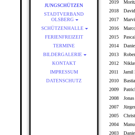
2019 Moritz
JUNGSCHÜTZEN
CHRONIK
2018 David 
VEREINSFAHNEN
STADTVERBAND
OLSBERG
2017 Marvin
PATRONAT
MITGLIEDSVEREINE
SCHÜTZENHALLE
2016 Marco 
BEITRITTSFORMULAR
STADTSCHÜTZENKÖNIGE
BESTUHLUNGSPLAN
FERIENFREIZEIT
2015 Pascal
HALLEN INVENTAR
TERMINE
2014 Daniel 
HALLENBELEGUNG
BILDERGALERIE
2013 Robert
SCHÜTZENFEST 2025 -
KONTAKT
2012 Niklas 
SCHÜTZENFEST 2018 - 2024
IMPRESSUM
2011 Jamil 
SCHÜTZENFEST 2011 - 2017
DATENSCHUTZ
2010 Bastia
SCHÜTZENFEST 2006 - 2010
2009 Patric
2008 Jonas 
2007 Jürge
2005 Christ
2004 Manuel
2003 Daniel 